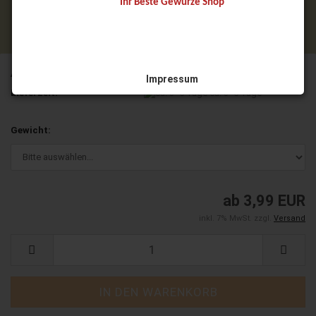
Ihr Beste Gewürze Shop
Art.Nr.:
1015
Impressum
Lieferzeit:
ca. 3 -5 Tage
Gesetzliche Anbieterkennung:
Gewicht:
Ulrike Beste
Höhenweg 5
44265 Dortmund
Deutschland
Telefon: 015118356555
ab 3,99 EUR
E-Mail:
info@beste-gewuerze.de
inkl. 7% MwSt. zzgl.
Versand
USt-IdNr.: DE238272934
Wir sind seit 23.04.2019 Mitglied der Initiative
"FairCommerce".
Nähere Informationen hierzu finden Sie unter