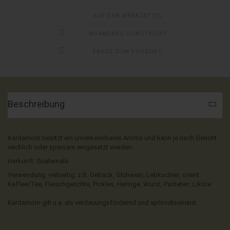
www.fair-commerce.de.
AUF DEN MERKZETTEL
WOANDERS GÜNSTIGER?
FRAGE ZUM PRODUKT
Beschreibung
Login
Kardamom besitzt ein unverkennbares Aroma und kann je nach Gericht
reichlich oder sparsam eingesetzt werden.
Herkunft: Guatemala
Verwendung: vielseitig, z.B. Gebäck, Glühwein, Lebkuchen, orient.
Kaffee/Tee, Fleischgerichte, Pickles, Heringe, Wurst, Pasteten, Liköre
Kardamom gilt u.a. als verdauungsfördernd und aphrodisierend.
.